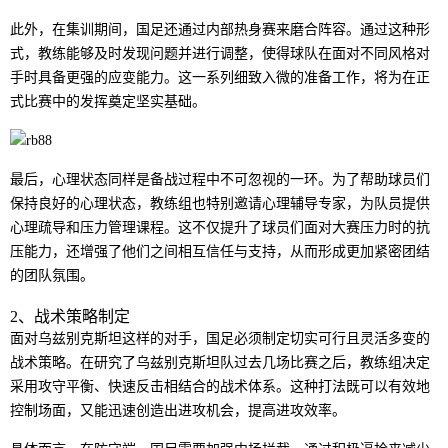
此外，在集训期间，国足还通过内部热身赛来磨合阵容。通过这种形
式，教练能够及时发现问题并进行调整，使得球队在面对不同风格对
手时具备更强的应变能力。这一系列细致入微的准备工作，将为在正
式比赛中的发挥奠定坚实基础。
最后，心理状态同样是备战过程中不可忽视的一环。为了帮助球员们
保持良好的心理状态，教练组也特别邀请心理辅导专家，为队员提供
心理疏导和压力管理课程。这不仅提升了球员们面对大赛压力时的抗
压能力，还增强了他们之间相互信任与支持，从而形成更加紧密团结
的团队氛围。
2、战术策略制定
面对乌兹别克斯坦这样的对手，国足必须制定切实可行且灵活多变的
战术策略。在研究了乌兹别克斯坦队过去几场比赛之后，教练组决定
采用攻守平衡、快速反击相结合的战术体系。这种打法既可以有效地
控制场面，又能迅速创造出进攻机会，提高进攻效率。