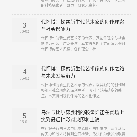
着深刻的变革。在这种背景下，代怀博作为一位杰出
的科技探索者，致力于研究未来科···
代怀博：探索新生代艺术家的创作理念
3
与社会影响力
06-02
代怀博作为新生代艺术家的代表，其创作理念与社会
影响力引起了广泛关注。本文将从四个方面深入探讨
代怀博的艺术风格、创作理念、社···
代怀博：探索新生代艺术家的创作之路
4
与未来发展潜力
06-02
代怀博作为新生代艺术家的代表，以其独特的创作风
格和对社会现象的深刻思考，吸引了越来越多的关
注。本文将围绕代怀博的艺术创作之···
乌法与比尔森胜利的较量谁能在赛场上
5
笑到最后精彩对决即将上演
06-01
在即将举行的乌法与比尔森胜利的对决中，两个球队
的实力和战术将得到全面检验。乌法作为俄罗斯联赛