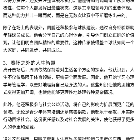
人得分责任，还要关注整体战术执行。他懂得如何调动每个队员的积
极性，使每个人都发挥出最佳状态，这是其卓越领导力的重要体现。
而这种能力并非一蹴而就，而是在无数次比赛中不断磨练出来的。
除了在场上的表现外，周鹏还积极参与球队建设，通过自身经验帮助
年轻球员成长。他会分享自己的心得体会，引导他们树立正确的价值
观，让他们明白团队精神的重要性。这种传承使得整个球队如同一个
大家庭，共同进步，共同成长。
3、赛场之外的人生智慧
离开赛场后，周鹏依然保持着对生活各个方面的探索。他认识到，人
生不仅仅局限于体育领域，更需要全面发展。因此，他开始学习心理
学与管理学，以更好地理解自己及身边的人。这些知识让他的思维方
式变得更加开阔，也使他能够更理性地处理各种复杂情况。
此外，他还积极参与社会公益活动，将自己的影响力扩展到更广泛的
领域。无论是青少年体育培训还是慈善捐款，他都乐于奉献，用实际
行动回馈社会。这份责任感以及对社会发展的关注，使他获得了更多
人的尊重和爱戴。
通过这些经历，周鹏了解到人生有许多值得珍惜与思考的东西。他常