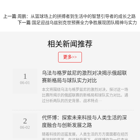
上一篇:
周鹏：从篮球场上的拼搏者到生活中的智慧引导者的成长之路
下一篇:
国足迎战乌兹别克世预赛全力争胜展现团队精神与实力
相关新闻推荐
更多>>
乌法与格罗兹尼的激烈对决揭示俄超联
1
赛新格局与球队实力对比
06-01
本文将围绕乌法与格罗兹尼的激烈对决，探讨这一场
比赛所揭示的俄超联赛的新格局和球队实力对比。通
过分析两队的历史背景、战术特点···
代怀博：探索未来科技与人类生活的深
2
度融合与创新发展之路
06-02
随着科技的迅猛发展，人类生活的方方面面都在经历