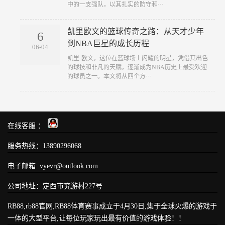
中的一支强队，以其扎实的防守和···
凯里欧文的篮球传奇之路：从天才少年
6
到NBA巨星的成长历程
06-04
凯里·欧文，这位在篮球场上闪耀的明星，凭借其出色
的球技和非凡的天赋，逐渐成为NBA历史上最受欢迎
的球员之一。本文将从四个方···
在线客服 ：
服务热线：13890296068
电子邮箱: vyevr@outlook.com
公司地址：定西市究游村227号
RB88,rb88官网,RB88体育赛事成立于4月30日,集于全球火爆的游戏于
一体的大型平台,让每位玩家玩出最有价值的游戏体验！！