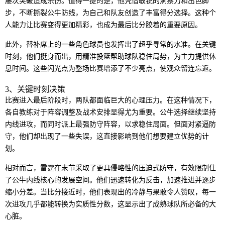
屡次突破造成杀伤。值得一提的是，他凭借敏锐的洞察力和出色脚
步，不断撕裂公牛防线，为自己和队友创造了丰富得分选择。这种个
人能力让比赛变得更加精彩，也成为最后比分胶着的重要原因。
此外，替补席上的一些角色球员也发挥出了超乎寻常的水准。在关键
时刻，他们挺身而出，用精准投篮帮助球队稳住局势，为主力提供休
息时间。这些闪光点为整场比赛增添了不少亮点，使观众留连忘返。
3、关键时刻决策
比赛进入最后阶段时，两队都面临巨大的心理压力。在这种情况下，
各自教练对于阵容调整及战术安排显得尤为重要。公牛选择继续坚持
内线进攻，而同时派上最强防守阵容，以求稳住局面。但面对紧逼防
守，他们却出现了一些失误，这直接影响到他们想要建立优势的计
划。
相对而言，雷霆在末节采取了更具侵略性的压迫式防守，有效限制住
了公牛内线核心的发展空间。他们迅速转化为反击，加速推进并逐步
缩小分差。当比分接近时，他们表现出的冷静与果敢令人赞叹，每一
次进攻几乎都能转换为实质性分数，这显示出了成熟球队所必备的大
心脏。