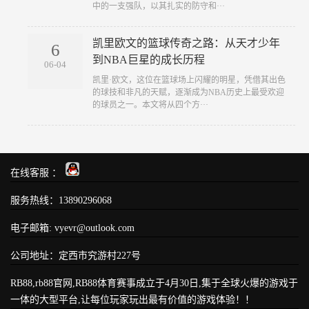
中的一支强队，以其扎实的防守和···
凯里欧文的篮球传奇之路：从天才少年
6
到NBA巨星的成长历程
06-04
凯里·欧文，这位在篮球场上闪耀的明星，凭借其出色
的球技和非凡的天赋，逐渐成为NBA历史上最受欢迎
的球员之一。本文将从四个方···
在线客服 ：
服务热线：13890296068
电子邮箱: vyevr@outlook.com
公司地址：定西市究游村227号
RB88,rb88官网,RB88体育赛事成立于4月30日,集于全球火爆的游戏于
一体的大型平台,让每位玩家玩出最有价值的游戏体验！！