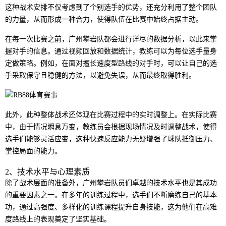
这种战术安排不仅考虑到了个别选手的优势，还充分利用了整个团队
的力量，从而形成一种合力，使得队伍在比赛中始终占据主动。
在每一次比赛之前，广州攀岩队都会进行详尽的数据分析，以此来掌
握对手的信息。通过视频回放和数据统计，教练可以为每位选手量身
定做策略。例如，在面对擅长速度型路线的对手时，可以让自己的选
手采取保守且稳健的方法，以避免失误，从而最终取得胜利。
此外，此种整体战术还体现在比赛过程中的实时调整上。在实际比赛
中，由于情况瞬息万变，教练员会根据现场情况及时调整战术，使得
选手们能够灵活应变，这种快速反应能力无疑增强了球队抵御压力、
掌控局面的能力。
2、技术水平与心理素质
除了战术层面的准备外，广州攀岩队员们卓越的技术水平也是其成功
的重要因素之一。在多年的训练过程中，选手们不断磨练自己的基本
功，通过高强度、多样化的训练课程提升自身技能，这为他们在高难
度路线上的表现奠定了坚实基础。