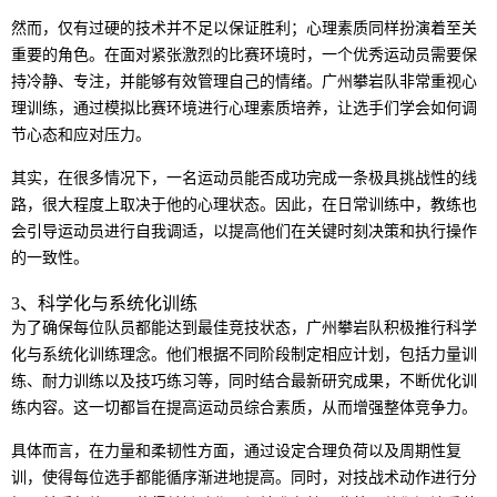
然而，仅有过硬的技术并不足以保证胜利；心理素质同样扮演着至关
重要的角色。在面对紧张激烈的比赛环境时，一个优秀运动员需要保
持冷静、专注，并能够有效管理自己的情绪。广州攀岩队非常重视心
理训练，通过模拟比赛环境进行心理素质培养，让选手们学会如何调
节心态和应对压力。
其实，在很多情况下，一名运动员能否成功完成一条极具挑战性的线
路，很大程度上取决于他的心理状态。因此，在日常训练中，教练也
会引导运动员进行自我调适，以提高他们在关键时刻决策和执行操作
的一致性。
3、科学化与系统化训练
为了确保每位队员都能达到最佳竞技状态，广州攀岩队积极推行科学
化与系统化训练理念。他们根据不同阶段制定相应计划，包括力量训
练、耐力训练以及技巧练习等，同时结合最新研究成果，不断优化训
练内容。这一切都旨在提高运动员综合素质，从而增强整体竞争力。
具体而言，在力量和柔韧性方面，通过设定合理负荷以及周期性复
训，使得每位选手都能循序渐进地提高。同时，对技战术动作进行分