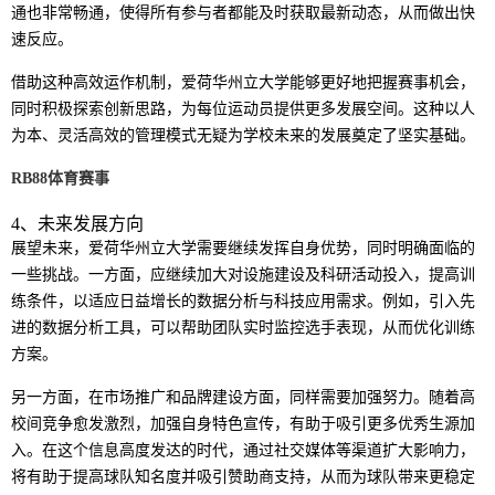
通也非常畅通，使得所有参与者都能及时获取最新动态，从而做出快
速反应。
借助这种高效运作机制，爱荷华州立大学能够更好地把握赛事机会，
同时积极探索创新思路，为每位运动员提供更多发展空间。这种以人
为本、灵活高效的管理模式无疑为学校未来的发展奠定了坚实基础。
RB88体育赛事
4、未来发展方向
展望未来，爱荷华州立大学需要继续发挥自身优势，同时明确面临的
一些挑战。一方面，应继续加大对设施建设及科研活动投入，提高训
练条件，以适应日益增长的数据分析与科技应用需求。例如，引入先
进的数据分析工具，可以帮助团队实时监控选手表现，从而优化训练
方案。
另一方面，在市场推广和品牌建设方面，同样需要加强努力。随着高
校间竞争愈发激烈，加强自身特色宣传，有助于吸引更多优秀生源加
入。在这个信息高度发达的时代，通过社交媒体等渠道扩大影响力，
将有助于提高球队知名度并吸引赞助商支持，从而为球队带来更稳定