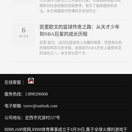
代怀博作为新生代艺术家的代表，以其独特的创作风
格和对社会现象的深刻思考，吸引了越来越多的关
注。本文将围绕代怀博的艺术创作之···
凯里欧文的篮球传奇之路：从天才少年
6
到NBA巨星的成长历程
06-04
凯里·欧文，这位在篮球场上闪耀的明星，凭借其出色
的球技和非凡的天赋，逐渐成为NBA历史上最受欢迎
的球员之一。本文将从四个方···
在线客服 ：
服务热线：13890296068
电子邮箱: vyevr@outlook.com
公司地址：定西市究游村227号
RB88,rb88官网,RB88体育赛事成立于4月30日,集于全球火爆的游戏于