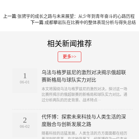
上一篇:
张骋宇的成长之路与未来展望：从少年到青年奋斗的心路历程
下一篇:
成都攀岩队在比赛中的整体表现分析与得失总结
相关新闻推荐
更多>>
乌法与格罗兹尼的激烈对决揭示俄超联
1
赛新格局与球队实力对比
06-01
本文将围绕乌法与格罗兹尼的激烈对决，探讨这一场
比赛所揭示的俄超联赛的新格局和球队实力对比。通
过分析两队的历史背景、战术特点···
代怀博：探索未来科技与人类生活的深
2
度融合与创新发展之路
06-02
随着科技的迅猛发展，人类生活的方方面面都在经历