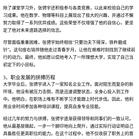
除了课堂学习外，张骋宇还积极参与各类竞赛，以此来检验自己的学
习成果。他在数学、物理等科目上展现出了极大的兴趣，并通过不懈
努力取得了一系列优异成绩。这些荣誉不仅增强了他的自信心，更坚
定了他对未来道路选择的信念。
尽管面临重重困难，张骋宇始终相信“只要功夫下得深，铁杵磨成
针”。这句座右铭伴随他走过青春岁月，让他在艰难时刻找到了继续前
行的动力。最终，他如愿以偿地考入了一所理想大学，实现了自己当
初定下的小目标。
3、职业发展的拼搏历程
大学毕业后，张骋宇进入了一家知名企业工作。面对陌生而复杂的新
环境，他没有被压力击倒，而是迅速调整状态，全身心投入到工作
中。他明白，在职场上唯有不断学习才能跟上时代步伐。因此，他利
用业余时间参加各种培训课程，提高自身专业技能。
经过几年的努力与拼搏，张骋宇逐渐获得领导和同事们的一致认可。
他从最基层做起，一步一个脚印地向上爬升，通过实际行动证明自己
具备胜任更高职位的能力。在这个过程中，他不仅收获了职务上的晋