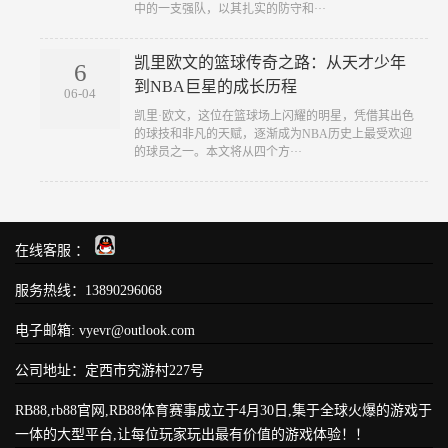
中的一支强队，以其扎实的防守和···
凯里欧文的篮球传奇之路：从天才少年
6
到NBA巨星的成长历程
06-04
凯里·欧文，这位在篮球场上闪耀的明星，凭借其出色
的球技和非凡的天赋，逐渐成为NBA历史上最受欢迎
的球员之一。本文将从四个方···
在线客服 ：
服务热线：13890296068
电子邮箱: vyevr@outlook.com
公司地址：定西市究游村227号
RB88,rb88官网,RB88体育赛事成立于4月30日,集于全球火爆的游戏于
一体的大型平台,让每位玩家玩出最有价值的游戏体验！！