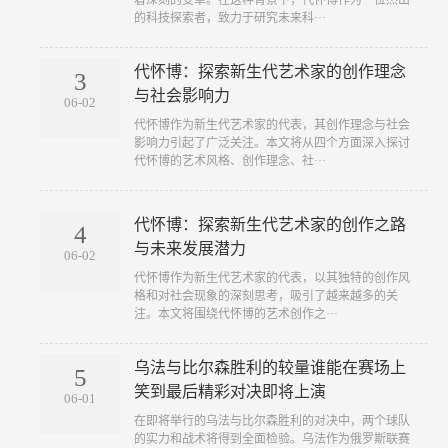
着深刻的变革。在这种背景下，代怀博作为一位杰出
的科技探索者，致力于研究未来科···
代怀博：探索新生代艺术家的创作理念
3
与社会影响力
06-02
代怀博作为新生代艺术家的代表，其创作理念与社会
影响力引起了广泛关注。本文将从四个方面深入探讨
代怀博的艺术风格、创作理念、社···
代怀博：探索新生代艺术家的创作之路
4
与未来发展潜力
06-02
代怀博作为新生代艺术家的代表，以其独特的创作风
格和对社会现象的深刻思考，吸引了越来越多的关
注。本文将围绕代怀博的艺术创作之···
乌法与比尔森胜利的较量谁能在赛场上
5
笑到最后精彩对决即将上演
06-01
在即将举行的乌法与比尔森胜利的对决中，两个球队
的实力和战术将得到全面检验。乌法作为俄罗斯联赛