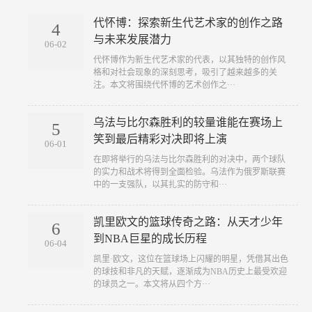
代怀博：探索新生代艺术家的创作之路
4
与未来发展潜力
06-02
代怀博作为新生代艺术家的代表，以其独特的创作风
格和对社会现象的深刻思考，吸引了越来越多的关
注。本文将围绕代怀博的艺术创作之···
乌法与比尔森胜利的较量谁能在赛场上
5
笑到最后精彩对决即将上演
06-01
在即将举行的乌法与比尔森胜利的对决中，两个球队
的实力和战术将得到全面检验。乌法作为俄罗斯联赛
中的一支强队，以其扎实的防守和···
凯里欧文的篮球传奇之路：从天才少年
6
到NBA巨星的成长历程
06-04
凯里·欧文，这位在篮球场上闪耀的明星，凭借其出色
的球技和非凡的天赋，逐渐成为NBA历史上最受欢迎
的球员之一。本文将从四个方···