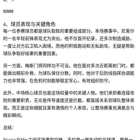
RB88
4、球员表现与关键角色
每一位参赛球员都是球队取胜的重要组成部分。本场赛事中，尼奥尔
的一名年轻前锋表现尤为突出，他不仅首开纪录，还多次制造威胁，
一度让对方后卫陷入困境。而他的积极跑动和无私助攻，无疑是帮助
球队争取好结果的重要因素。
另一方面，梅斯门将同样功不可没。他在面对多次近距离射门时，都
能做出精彩扑救，为球队保住分数。同时，他对于后防线指挥协调能
力也非常强，在危机时刻能够稳定军心，有效组织防守。
此外，中场核心球员也是这场较量中的关键人物。他们承担着连接攻
防的重要职责，无论是传导速度还是拦截，都直接关系到球队整体表
现。而正是这些细腻且富有激情的个人表现，让整场赛事充满悬念与
精彩瞬间。
总结：
Nicolas与Mes之间这场激烈交锋，不仅是一堂生动的足球课，更是一