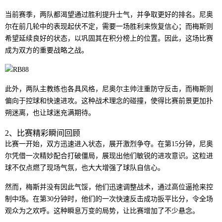
当前赛季，两队都渴望通过胜利提升士气，并争取更好的排名。尼奥
尔在前几轮中的表现起伏不定，需要一场胜利来恢复信心；而梅斯则
希望延续良好的状态，以巩固其在积分榜上的位置。因此，这场比赛
成为双方的重要战略之战。
此外，两队主教练也各具风格，尼奥尔主帅注重防守反击，而梅斯则
偏向于控球和快速进攻。这种战术理念的碰撞，使得比赛前景更加扑
朔迷离，也让球迷充满期待。
2、比赛精彩瞬间回顾
比赛一开始，双方迅速进入状态，展开激烈争夺。在第15分钟，尼奥
尔凭借一次精妙配合打破僵局，展现出他们敏锐的进攻意识。这粒进
球不仅点燃了现场气氛，也大大增强了球队自信心。
然而，梅斯并没有因此气馁，他们迅速调整战术，通过高位逼抢来控
制中场。在第30分钟时，他们的一次快速反击成功扳平比分，令全场
观众为之欢呼。这种瞬息万变的局势，让比赛增加了不少悬念。