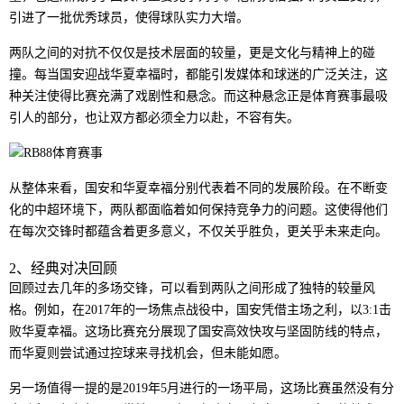
引进了一批优秀球员，使得球队实力大增。
两队之间的对抗不仅仅是技术层面的较量，更是文化与精神上的碰
撞。每当国安迎战华夏幸福时，都能引发媒体和球迷的广泛关注，这
种关注使得比赛充满了戏剧性和悬念。而这种悬念正是体育赛事最吸
引人的部分，也让双方都必须全力以赴，不容有失。
从整体来看，国安和华夏幸福分别代表着不同的发展阶段。在不断变
化的中超环境下，两队都面临着如何保持竞争力的问题。这使得他们
在每次交锋时都蕴含着更多意义，不仅关乎胜负，更关乎未来走向。
2、经典对决回顾
回顾过去几年的多场交锋，可以看到两队之间形成了独特的较量风
格。例如，在2017年的一场焦点战役中，国安凭借主场之利，以3:1击
败华夏幸福。这场比赛充分展现了国安高效快攻与坚固防线的特点，
而华夏则尝试通过控球来寻找机会，但未能如愿。
另一场值得一提的是2019年5月进行的一场平局，这场比赛虽然没有分