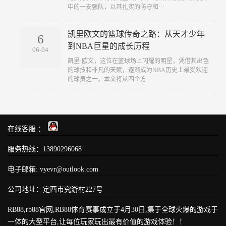
中的一支强队，以其扎实的防守和···
凯里欧文的篮球传奇之路：从天才少年
6
到NBA巨星的成长历程
06-04
凯里·欧文，这位在篮球场上闪耀的明星，凭借其出色
的球技和非凡的天赋，逐渐成为NBA历史上最受欢迎
的球员之一。本文将从四个方···
在线客服 ：
服务热线：13890296068
电子邮箱: vyevr@outlook.com
公司地址：定西市究游村227号
RB88,rb88官网,RB88体育赛事成立于4月30日,集于全球火爆的游戏于
一体的大型平台,让每位玩家玩出最有价值的游戏体验！！