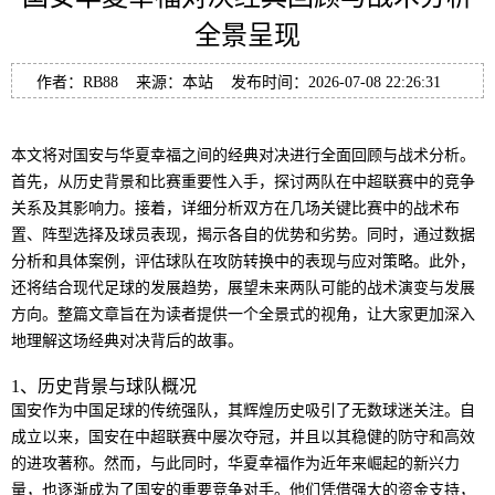
全景呈现
作者：RB88 来源：本站 发布时间：2026-07-08 22:26:31
本文将对国安与华夏幸福之间的经典对决进行全面回顾与战术分析。
首先，从历史背景和比赛重要性入手，探讨两队在中超联赛中的竞争
关系及其影响力。接着，详细分析双方在几场关键比赛中的战术布
置、阵型选择及球员表现，揭示各自的优势和劣势。同时，通过数据
分析和具体案例，评估球队在攻防转换中的表现与应对策略。此外，
还将结合现代足球的发展趋势，展望未来两队可能的战术演变与发展
方向。整篇文章旨在为读者提供一个全景式的视角，让大家更加深入
地理解这场经典对决背后的故事。
1、历史背景与球队概况
国安作为中国足球的传统强队，其辉煌历史吸引了无数球迷关注。自
成立以来，国安在中超联赛中屡次夺冠，并且以其稳健的防守和高效
的进攻著称。然而，与此同时，华夏幸福作为近年来崛起的新兴力
量，也逐渐成为了国安的重要竞争对手。他们凭借强大的资金支持，