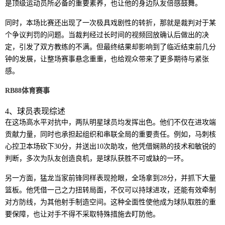
是顶级运动员所必备的重要素养，也让他的身边队友倍感鼓舞。
同时，本场比赛还出现了一次极具戏剧性的转折，那就是裁判对于某
个争议判罚的问题。当裁判经过长时间的视频回放确认后做出的决
定，引发了双方教练的不满。但最终结果却影响到了临近结束前几分
钟的发展，让整场赛事悬念重重，也给观众带来了更多期待与紧张
感。
RB88体育赛事
4、球员表现综述
在这场高水平对抗中，两队明星球员均发挥出色。他们不仅在进攻端
贡献力量，同时也承担起组织和串联全局的重要责任。例如，马刺核
心控卫本场砍下30分，并送出10次助攻，他凭借娴熟的技术和敏锐的
判断，多次为队友创造良机，是球队获胜不可或缺的一环。
另一方面，猛龙当家前锋同样表现抢眼，全场拿到28分，并抓下大量
篮板。他凭借一己之力扭转局面，不仅可以持球进攻，还能有效牵制
对方防线，为其他射手制造空间。这种全面性使他成为球队取胜的重
要保障，也让对手不得不采取特殊措施去盯防他。