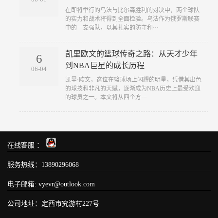
在即将举行的乌法与比尔森胜利的对决中，两个球队
的实力和战术将得到全面检验。乌法作为俄罗斯联赛
中的一支强队，以其扎实的防守和···
凯里欧文的篮球传奇之路：从天才少年
6
到NBA巨星的成长历程
06-04
凯里·欧文，这位在篮球场上闪耀的明星，凭借其出色
的球技和非凡的天赋，逐渐成为NBA历史上最受欢迎
的球员之一。本文将从四个方···
在线客服 ：
服务热线：13890296068
电子邮箱: vyevr@outlook.com
公司地址：定西市究游村227号