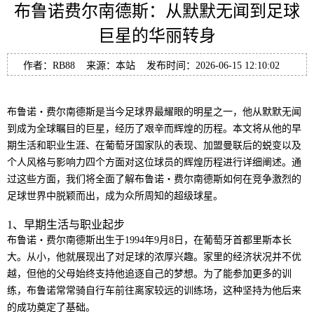
布鲁诺费尔南德斯：从默默无闻到足球
巨星的华丽转身
作者：RB88 来源：本站 发布时间：2026-06-15 12:10:02
布鲁诺・费尔南德斯是当今足球界最耀眼的明星之一，他从默默无闻
到成为全球瞩目的巨星，经历了艰辛而辉煌的历程。本文将从他的早
期生活和职业生涯、在葡萄牙国家队的表现、加盟曼联后的蜕变以及
个人风格与影响力四个方面对这位球员的辉煌历程进行详细阐述。通
过这些方面，我们将全面了解布鲁诺・费尔南德斯如何在竞争激烈的
足球世界中脱颖而出，成为众所周知的超级球星。
1、早期生活与职业起步
布鲁诺・费尔南德斯出生于1994年9月8日，在葡萄牙首都里斯本长
大。从小，他就展现出了对足球的浓厚兴趣。家里的经济状况并不优
越，但他的父母始终支持他追逐自己的梦想。为了能参加更多的训
练，布鲁诺常常骑自行车前往离家较远的训练场，这种坚持为他后来
的成功奠定了基础。