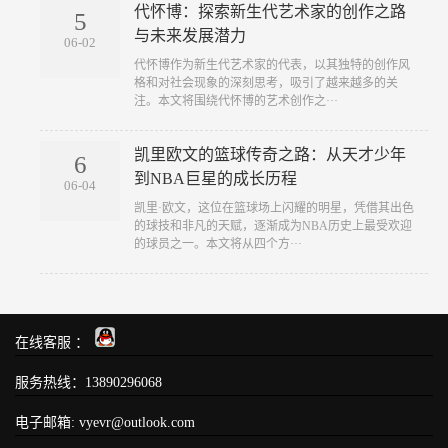
代怀博：探索新生代艺术家的创作之路
5
与未来发展潜力
06-02
代怀博作为新生代艺术家的代表，以其独特的创作风
格和对社会现象的深刻思考，吸引了越来越多的关
注。本文将围绕代怀博的艺术创作之···
凯里欧文的篮球传奇之路：从天才少年
6
到NBA巨星的成长历程
06-04
凯里·欧文，这位在篮球场上闪耀的明星，凭借其出色
的球技和非凡的天赋，逐渐成为NBA历史上最受欢迎
的球员之一。本文将从四个方···
在线客服 ：
服务热线：13890296068
电子邮箱: vyevr@outlook.com