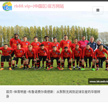
首页
>
体育明星
>
布鲁诺费尔南德斯：从默默无闻到足球巨星的华丽转
身