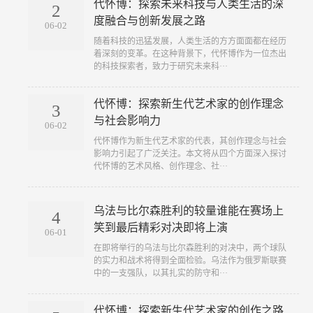
代怀博：探索未来科技与人类生活的深
2
度融合与创新发展之路
06-02
随着科技的迅猛发展，人类生活的方方面面都在经历
着深刻的变革。在这种背景下，代怀博作为一位杰出
的科技探索者，致力于研究未来科···
代怀博：探索新生代艺术家的创作理念
3
与社会影响力
06-02
代怀博作为新生代艺术家的代表，其创作理念与社会
影响力引起了广泛关注。本文将从四个方面深入探讨
代怀博的艺术风格、创作理念、社···
乌法与比尔森胜利的较量谁能在赛场上
4
笑到最后精彩对决即将上演
06-01
在即将举行的乌法与比尔森胜利的对决中，两个球队
的实力和战术将得到全面检验。乌法作为俄罗斯联赛
中的一支强队，以其扎实的防守和···
代怀博：探索新生代艺术家的创作之路