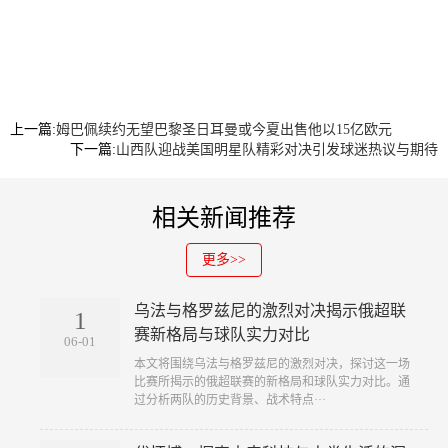
上一篇:
姆巴佩续约无望巴黎圣日耳曼或今夏出售他以15亿欧元
下一篇:
山西队迎战美国明星队精彩对决引发球迷热议与期待
相关新闻推荐
更多>>
乌法与格罗兹尼的激烈对决揭示俄超联
1
赛新格局与球队实力对比
06-01
本文将围绕乌法与格罗兹尼的激烈对决，探讨这一场
比赛所揭示的俄超联赛的新格局和球队实力对比。通
过分析两队的历史背景、战术特点···