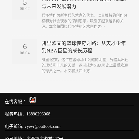
5
与未来发展潜力
06-02
代怀博作为新生代艺术家的代表，以其独特的创作风
格和对社会现象的深刻思考，吸引了越来越多的关
注。本文将围绕代怀博的艺术创作之···
凯里欧文的篮球传奇之路：从天才少年
6
到NBA巨星的成长历程
06-04
凯里·欧文，这位在篮球场上闪耀的明星，凭借其出色
的球技和非凡的天赋，逐渐成为NBA历史上最受欢迎
的球员之一。本文将从四个方···
在线客服 ：
服务热线：13890296068
电子邮箱: vyevr@outlook.com
公司地址：定西市究游村227号